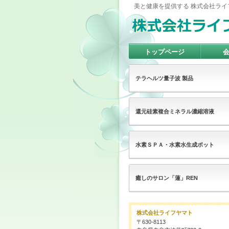
美と健康を提供する 株式会社ライ
トップページ
テラヘルツ量子波 製品
還元硅素複合ミネラル濃縮溶液
水素ＳＰＡ・水素水生成ポット
癒しのサロン「蓮」REN
株式会社ライフヤマト
〒630-8113